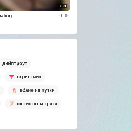
1:20
ating
66
дийптроут
стриптийз
ебане на путки
фетиш към крака