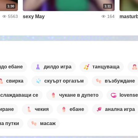
1:30
1:11
sexy May
masturb
5563
164
лдо ебане
дилдо игра
танцуваща
свирка
скуърт оргазъм
възбуждане
аслаждаващи се
чукане в дупето
lovense
иране
чекия
ебане
анална игра
на путки
масаж