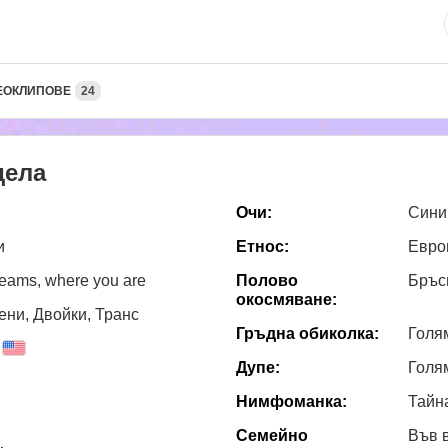
ЕОКЛИПОВЕ
24
дела
Очи:
Сини
и
Етнос:
Евро
reams, where you are
Полово
Бръс
окосмяване:
ни, Двойки, Транс
Гръдна обиколка:
Голя
Дупе:
Голя
Нимфоманка:
Тайн
Семейно
Във 