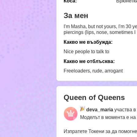
Коса:
Брюнетк
За мен
I'm Masha, but not yours, I'm 30 ye
piercings (lips, nose, sometimes 
Какво ме възбужда:
Nice people to talk to
Какво ме отблъсква:
Freeloaders, rude, arrogant
Queen of Queens
deva_maria
участва в
Моделът в момента е на
Изпратете Токени за да помогн