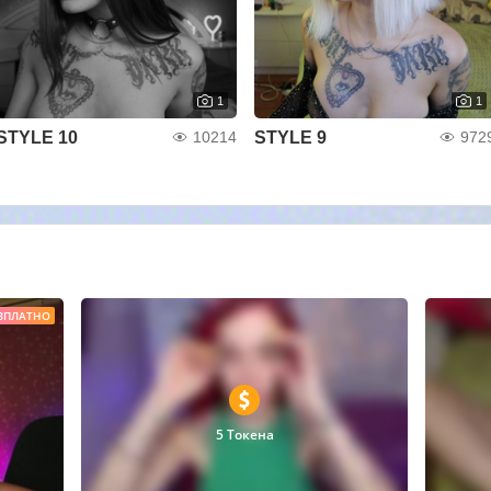
1
1
STYLE 10
STYLE 9
10214
972
ЗПЛАТНО
5 Токена