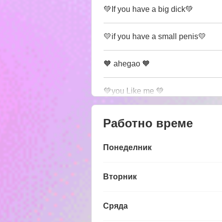
💚If you have a big dick💚
💛if you have a small penis💛
🧡 ahegao 🧡
💚you Like me 💚
Работно време
Понеделник
Вторник
Сряда