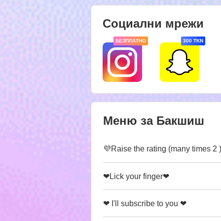
Социални мрежи
БЕЗПЛАТНО
300 TKN
Меню за Бакшиш
💜Raise the rating (many times 2 
❤Lick your finger❤
❤ I'll subscribe to you ❤