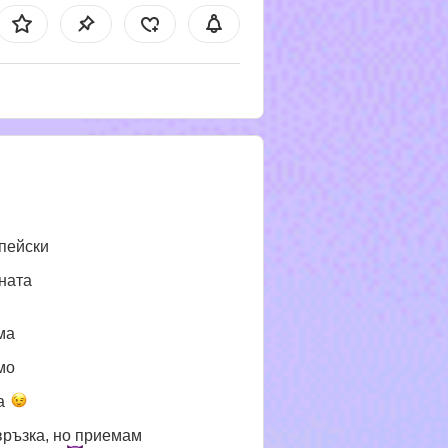
пейски
ната
ма
мо
а
връзка, но приемам