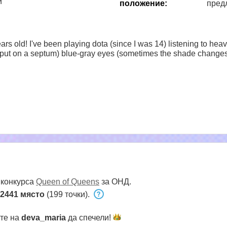
и
положение:
пред
ars old! I've been playing dota (since I was 14) listening to hea
I put on a septum) blue-gray eyes (sometimes the shade changes)
 конкурса
Queen of Queens
за ОНД.
2441 място
(199 точки).
ете на
deva_maria
да
спечели!