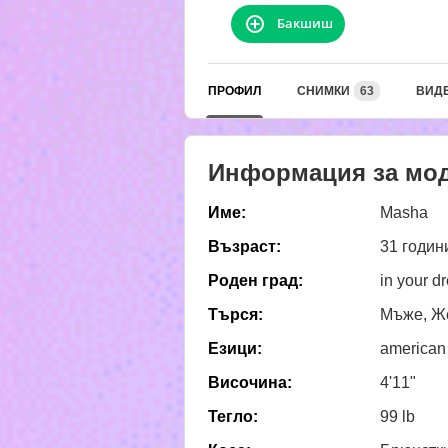
Бакшиш
ПРОФИЛ
СНИМКИ
63
ВИД
Информация за мо
Име:
Masha
Възраст:
31 годин
Роден град:
in your d
Търся:
Мъже, Же
Езици:
american
Височина:
4'11"
Тегло:
99 lb