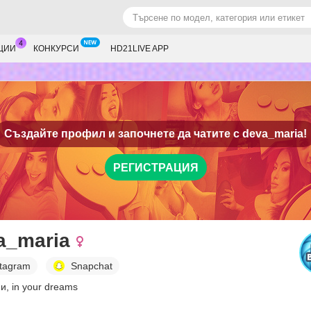
ЦИИ
КОНКУРСИ
HD21LIVE APP
Създайте профил и започнете да чатите с
deva_maria!
РЕГИСТРАЦИЯ
a_maria
stagram
Snapchat
и, in your dreams