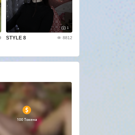
1
STYLE 8
9
8812
100 Токена