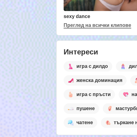
sexy dance
Преглед на всички клипове
Интереси
игра с дилдо
ди
женска доминация
игра с пръсти
н
пушене
мастурб
чатене
търкане 