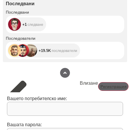
Последвани
+1
Последвани
+1
следване
+19.5K
Последователи
+19.5K
последователи
Влизане
Регистрация
Вашето потребителско име:
Вашата парола: