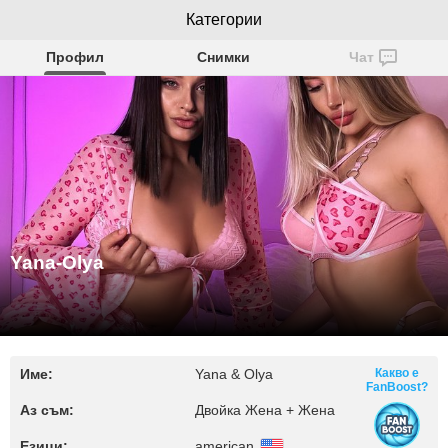
Категории
Yana-Olya
Профил
Снимки
Чат
Yana-Olya
Име:
Yana & Olya
Какво е
FanBoost?
Аз съм:
Двойка Жена + Жена
Езици:
american