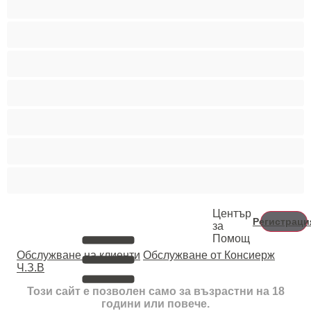
Пушещи жени
Средни гърди
Тийнейджъри 18+
Фетиш
Цветнокожи
Червенокоси
Център
Регистраци
за
Помощ
Oбслужване на клиенти
Обслужване от Консиерж
Ч.З.В
Този сайт е позволен само за възрастни на 18
години или повече.