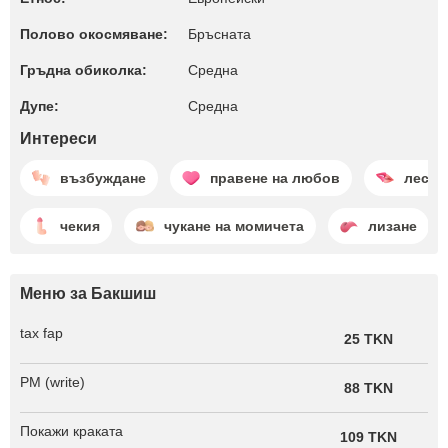
Полово окосмяване:
Бръсната
Гръдна обиколка:
Среднa
Дупе:
Среднa
Интереси
възбуждане
правене на любов
лесби
чекия
чукане на момичета
лизане
Меню за Бакшиш
tax fap
25 TKN
PM (write)
88 TKN
Покажи краката
109 TKN