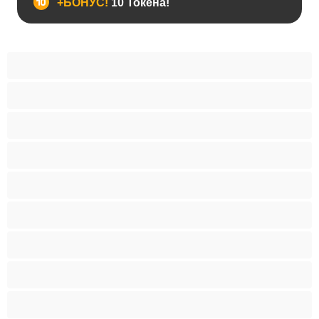
+БОНУС!
10 Токена!
BDSM
Азиатки
Анален
Арабки
Бабички
Бели Момичета
Блондинки
Бременни
Бръснати