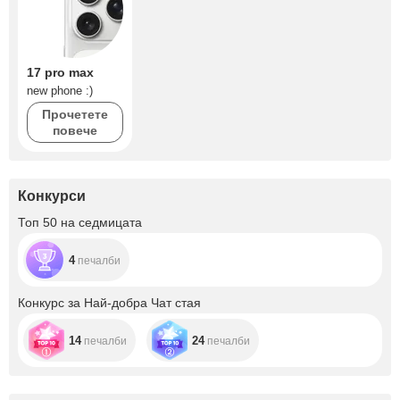
17 pro max
new phone :)
Прочетете
повече
Конкурси
Топ 50 на седмицата
4
печалби
Конкурс за Най-добра Чат стая
14
24
печалби
печалби