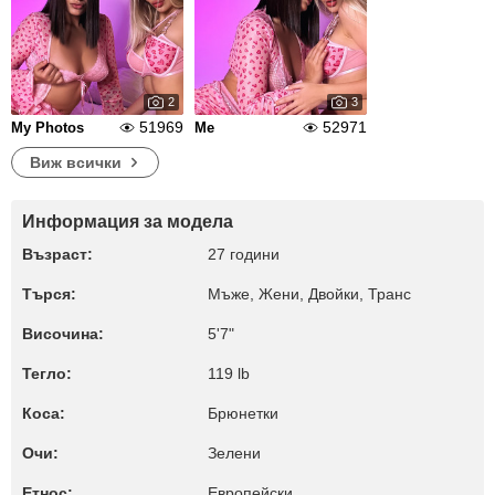
2
3
51969
52971
My Photos
Me
Виж всички
Информация за модела
Възраст:
27 години
Търся:
Мъже, Жени, Двойки, Транс
Височина:
5'7"
Тегло:
119 lb
Коса:
Брюнетки
Очи:
Зелени
Етнос:
Европейски