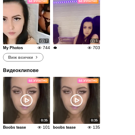
БЕЗПЛАТНО
БЕЗПЛАТНО
7
5
744
703
My Photos
🫦
Виж всички
Видеоклипове
БЕЗПЛАТНО
БЕЗПЛАТНО
0:35
0:35
101
135
Boobs tease
boobs tease