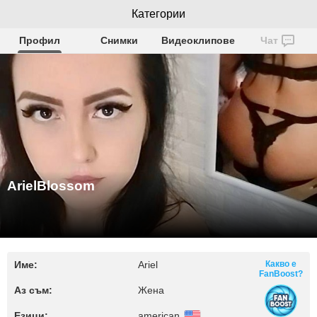
ArielBlossom
Категории
Профил
Снимки
Видеоклипове
Чат
ArielBlossom
Име:
Ariel
Какво е
FanBoost?
Аз съм:
Жена
Езици:
american