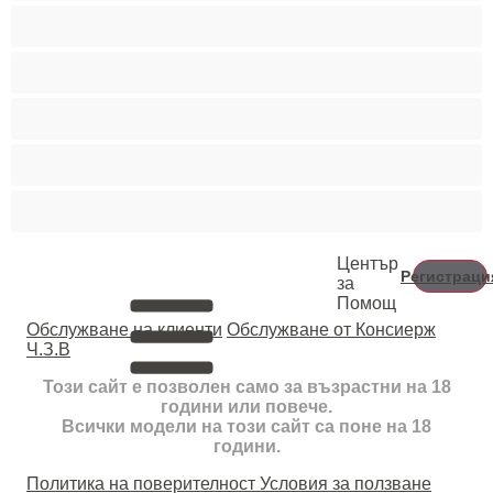
Средни гърди
Тийнейджъри 18+
Фетиш
Цветнокожи
Червенокоси
Център
Регистраци
за
Помощ
Oбслужване на клиенти
Обслужване от Консиерж
Ч.З.В
Този сайт е позволен само за възрастни на 18
години или повече.
Всички модели на този сайт са поне на 18
години.
Политика на поверителност
Условия за ползване