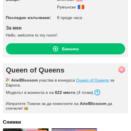
Румънски
Последно излъчване:
8 преди часа
За мен
Hello, welcome to my room!
Бакшиш
Queen of Queens
ArielBlossom
участва в конкурса
Queen of Queens
за
Европа.
Моделът в момента е на
622 място
(4 точки).
Изпратете Токени за да помогнете на
ArielBlossom
да
спечели!
Снимки