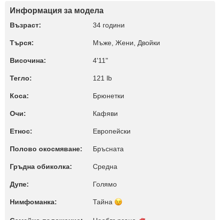
Информация за модела
Възраст:
34 години
Търся:
Мъже, Жени, Двойки
Височина:
4'11"
Тегло:
121 lb
Коса:
Брюнетки
Очи:
Кафяви
Етнос:
Европейски
Полово окосмяване:
Бръсната
Гръдна обиколка:
Среднa
Дупе:
Голямо
Нимфоманка:
Тайна