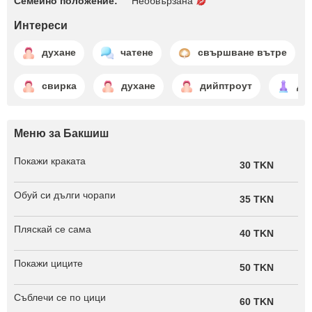
Семейно положение:
Необвързана
Интереси
духане
чатене
свършване вътре
свирка
духане
дийптроут
ди
Меню за Бакшиш
Покажи краката
30 TKN
Обуй си дълги чорапи
35 TKN
Пляскай се сама
40 TKN
Покажи циците
50 TKN
Съблечи се по цици
60 TKN